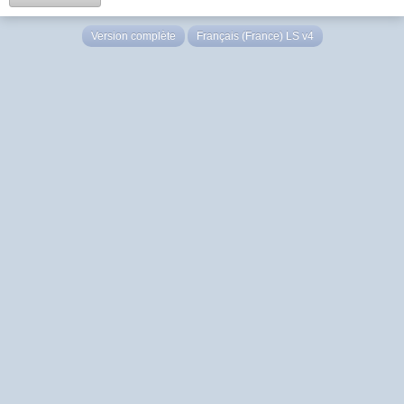
Version complète
Français (France) LS v4