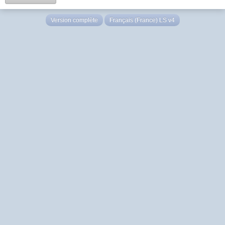
Version complète
Français (France) LS v4