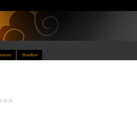
nnonces
Shoutbox
13 20:38