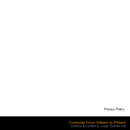
Privacy Policy
Community Forum Software by IP.Board
Licence accordée à : Logic Sunrise Ltd