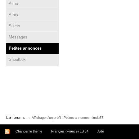
Aime
Amis
Sujets
Messages
Petites annonces
Shoutbox
→
LS forums
Affichage d'un profil : Petites annonces: timdu57
Changer le thème
Français (France) LS v4
Aide