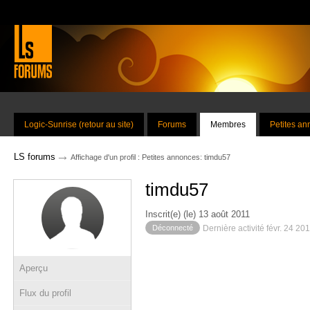
Logic-Sunrise (retour au site)
Forums
Membres
Petites a
→
LS forums
Affichage d'un profil : Petites annonces: timdu57
timdu57
Inscrit(e) (le) 13 août 2011
Déconnecté
Dernière activité févr. 24 20
Aperçu
Flux du profil