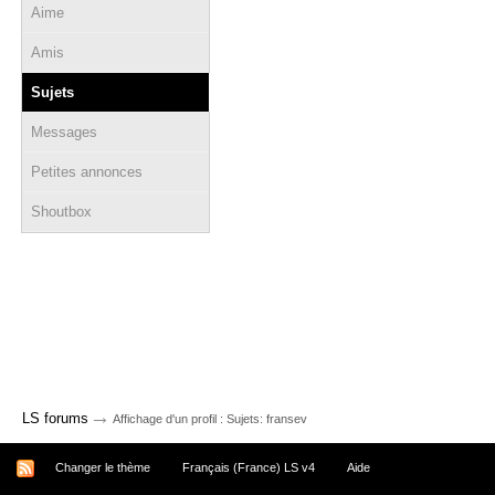
Aime
Amis
Sujets
Messages
Petites annonces
Shoutbox
→
LS forums
Affichage d'un profil : Sujets: fransev
Changer le thème
Français (France) LS v4
Aide