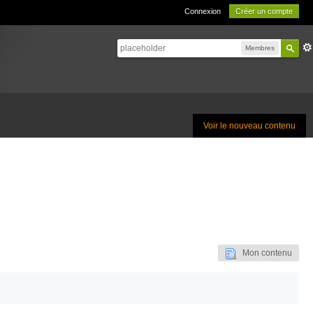
Connexion
Créer un compte
Membres
Voir le nouveau contenu
Mon contenu