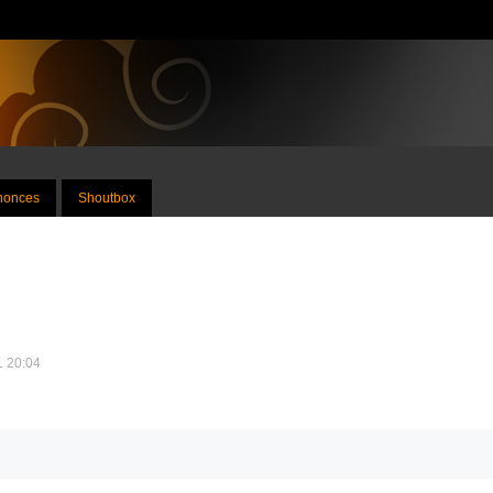
nnonces
Shoutbox
11 20:04