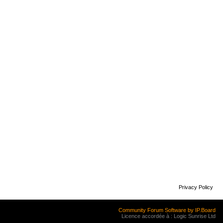
Privacy Policy
Community Forum Software by IP.Board
Licence accordée à : Logic Sunrise Ltd