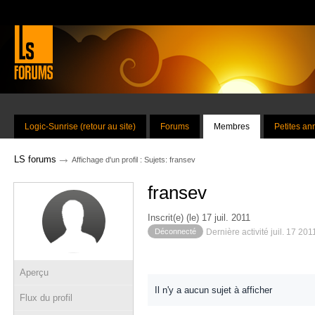
Logic-Sunrise (retour au site)
Forums
Membres
Petites a
→
LS forums
Affichage d'un profil : Sujets: fransev
fransev
Inscrit(e) (le) 17 juil. 2011
Déconnecté
Dernière activité juil. 17 20
Aperçu
Il n'y a aucun sujet à afficher
Flux du profil