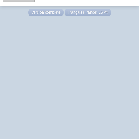
Version complète
Français (France) LS v4