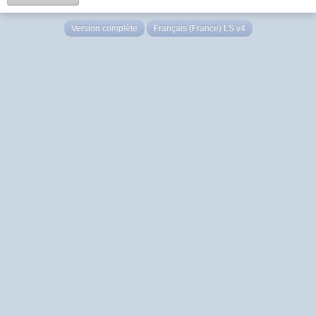
Version complète
Français (France) LS v4