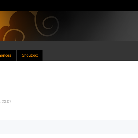
nnonces
Shoutbox
11 23:07