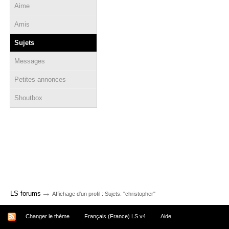
Aime
Amis
Sujets
Messages
Petites annonces
Shoutbox
→
LS forums
Affichage d'un profil : Sujets: "christopher"
Changer le thème
Français (France) LS v4
Aide