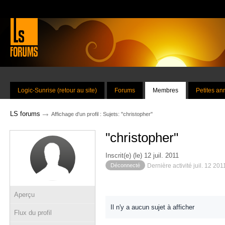
Logic-Sunrise (retour au site)
Forums
Membres
Petites a
→
LS forums
Affichage d'un profil : Sujets: "christopher"
"christopher"
Inscrit(e) (le) 12 juil. 2011
Déconnecté
Dernière activité juil. 12 20
Aperçu
Il n'y a aucun sujet à afficher
Flux du profil