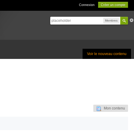
Connexion
Créer un compte
Membres
Voir le nouveau contenu
Mon contenu