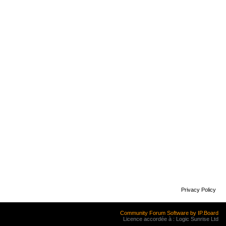
Privacy Policy
Community Forum Software by IP.Board
Licence accordée à : Logic Sunrise Ltd