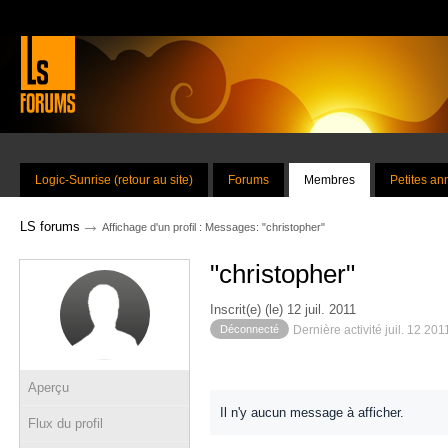
Logic-Sunrise (retour au site)
Forums
Membres
Petites a
→
LS forums
Affichage d'un profil : Messages: "christopher"
"christopher"
Inscrit(e) (le) 12 juil. 2011
Déconnecté
Dernière activité juil. 12 20
Aperçu
Il n'y aucun message à afficher.
Flux du profil