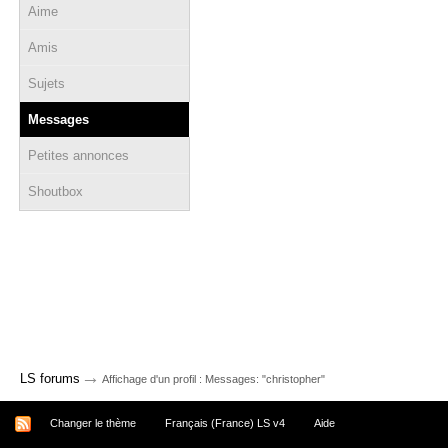
Aime
Amis
Sujets
Messages
Petites annonces
Shoutbox
→
LS forums
Affichage d'un profil : Messages: "christopher"
Changer le thème
Français (France) LS v4
Aide