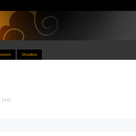
nnonces
Shoutbox
11 23:07