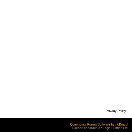
Privacy Policy
Community Forum Software by IP.Board
Licence accordée à : Logic Sunrise Ltd