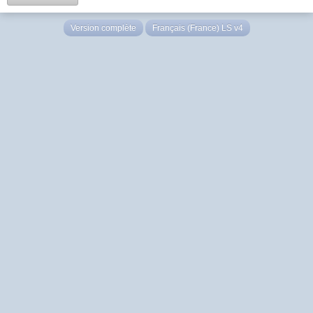
Version complète
Français (France) LS v4