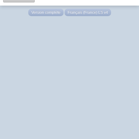
Version complète
Français (France) LS v4