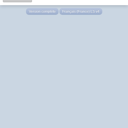
Version complète
Français (France) LS v4