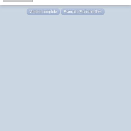
Version complète
Français (France) LS v4