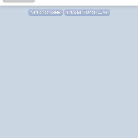
Version complète
Français (France) LS v4