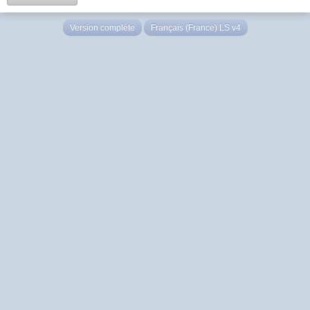
Version complète
Français (France) LS v4