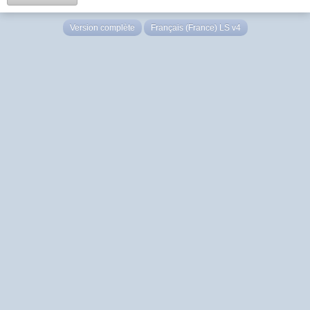
Version complète
Français (France) LS v4