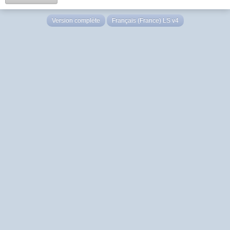
Version complète
Français (France) LS v4