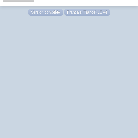
Version complète
Français (France) LS v4