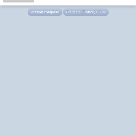
Version complète
Français (France) LS v4