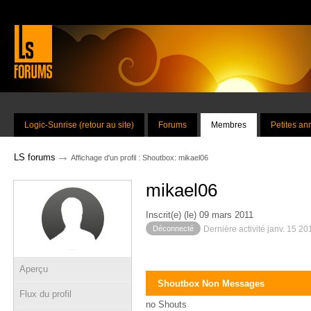
Logic-Sunrise (retour au site)
Forums
Membres
Petites a
→
LS forums
Affichage d'un profil : Shoutbox: mikael06
mikael06
Inscrit(e) (le) 09 mars 2011
Déconnecté
Dernière activité janv. 15 2
Aperçu
Shoutbox Non Messages
Flux du profil
no Shouts