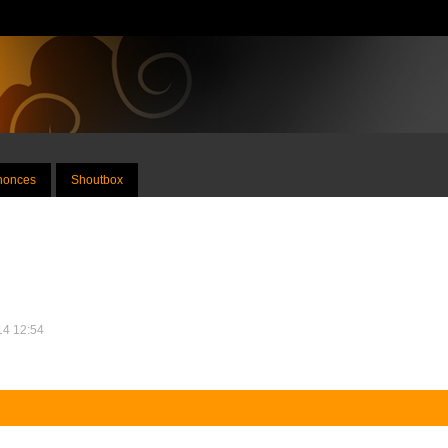
nnonces
Shoutbox
014 12:54