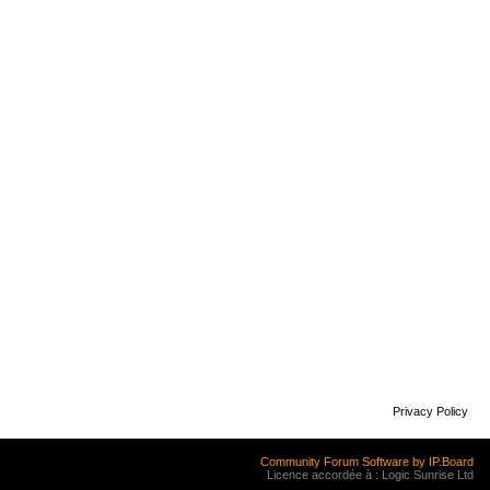
Privacy Policy
Community Forum Software by IP.Board
Licence accordée à : Logic Sunrise Ltd