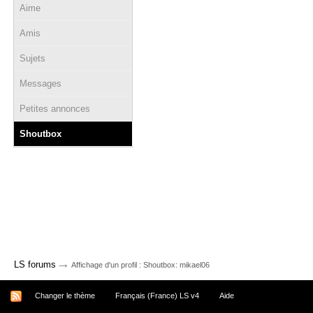
Aime
Amis
Sujets
Messages
Petites annonces
Shoutbox
→
LS forums
Affichage d'un profil : Shoutbox: mikael06
Changer le thème
Français (France) LS v4
Aide