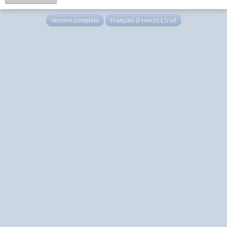
Version complète
Français (France) LS v4