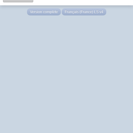
Version complète
Français (France) LS v4