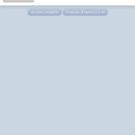
Version complète
Français (France) LS v4