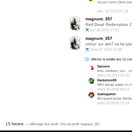
oui par contre j'aime pas
déc. 16 2016 07:18
magnum_357
Red Dead Redemption 2 
oct. 20 2016 17:01
magnum_357
retour sur win7 sa fai pla
mars 27 2016 15:58
Afficher la totalité des 12 c
Sansors
linux, windows, osx... c
mars 28 2016 22:35
Hackstore59
Win7 jamais quitter et c
mars 30 2016 00:14
mariogamer
Moi quand j'avais Windo
mars 31 2016 15:24
→
LS forums
Affichage d'un profil : Flux du profil: magnum_357