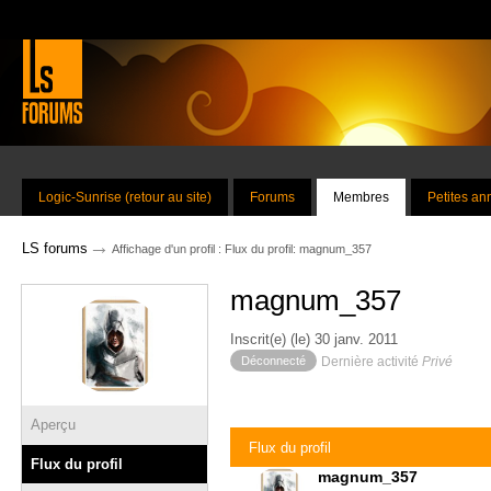
Logic-Sunrise (retour au site)
Forums
Membres
Petites a
→
LS forums
Affichage d'un profil : Flux du profil: magnum_357
magnum_357
Inscrit(e) (le) 30 janv. 2011
Déconnecté
Dernière activité
Privé
Aperçu
Flux du profil
Flux du profil
magnum_357