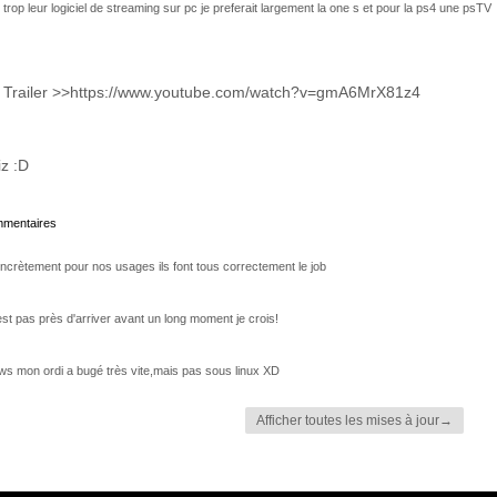
 trop leur logiciel de streaming sur pc je preferait largement la one s et pour la ps4 une psTV
Trailer >>https://www.youtube.com/watch?v=gmA6MrX81z4
iz :D
ommentaires
oncrètement pour nos usages ils font tous correctement le job
'est pas près d'arriver avant un long moment je crois!
ws mon ordi a bugé très vite,mais pas sous linux XD
Afficher toutes les mises à jour→