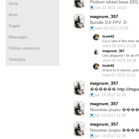
Podium wheel base DD1 
Aime
nov. 11 2021 16:22
Amis
magnum_357
Bundle DJI FPV :D
Sujets
mars 02 2021 23:36
loule42
Messages
Ca a l aire d être tous 
mars 05 2021 21:28
Petites annonces
magnum_357
Une dinguerie ! 4h de FP
Shoutbox
mars 06 2021 19:18
loule42
Grave tu m etonne ,puis 
mars 07 2021 11:21
magnum_357
������
http://img
juil. 19 2017 12:35
magnum_357
Nouveau joujou ��
juil. 19 2017 12:35
magnum_357
Nouveau joujou ��
juil. 19 2017 12:35