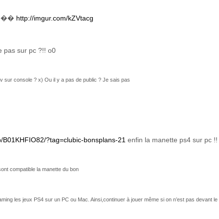
����
http://imgur.com/kZVtacg
e pas sur pc ?!! o0
 sur console ? x) Ou il y a pas de public ? Je sais pas
dp/B01KHFIO82/?tag=clubic-bonsplans-21
enfin la manette ps4 sur pc !!
sont compatible la manette du bon
aming les jeux PS4 sur un PC ou Mac. Ainsi,continuer à jouer même si on n’est pas devant le 