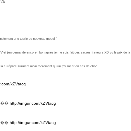
\0/
simplement une tuerie ce nouveau model :)
V et j'en demande encore ! bon après je me suis fait des sacrés frayeurs XD vu le prix de la
là tu répare surment moin facilement qu un fpv racer en cas de choc...
ur.com/kZVtacg
����
http://imgur.com/kZVtacg
����
http://imgur.com/kZVtacg