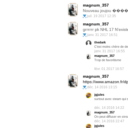
magnum_357
Nouveau joujou ��
juil. 19 2017 12:35
magnum_357
grrrrrr pk NHL 17 N'exist
janv. 31 2017 16:51
thedark
C'est moins chère de dev
janv. 31 2017 16:55
magnum_357
Trop de favoritisme
févr. 01 2017 16:57
magnum_357
https://www.amazon.fr/
déc. 14 2016 13:15
jgjules
surtout avec steam qui 
déc. 14 2016 14:22
magnum_357
On peut diffuser en stre
déc. 14 2016 22:47
jgjules