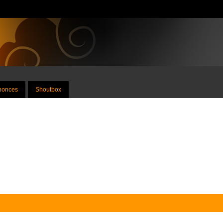
nnonces
Shoutbox