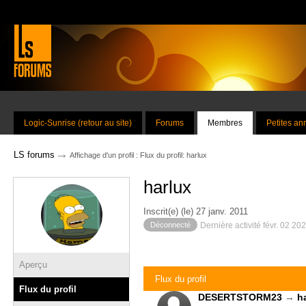
Logic-Sunrise (retour au site)
Forums
Membres
Petites a
→
LS forums
Affichage d'un profil : Flux du profil: harlux
harlux
Inscrit(e) (le) 27 janv. 2011
Déconnecté
Dernière activité févr. 02 20
Aperçu
Flux du profil
Flux du profil
DESERTSTORM23
→
h