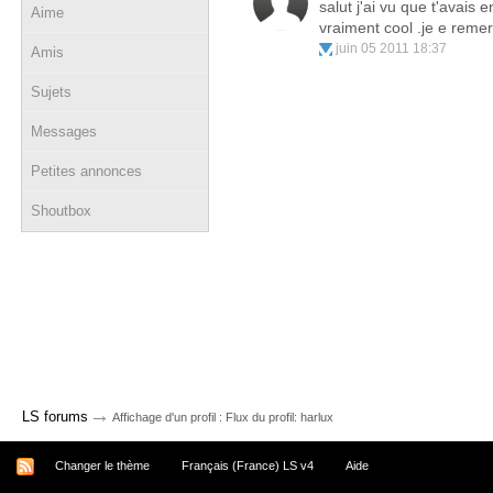
salut j'ai vu que t'avais
Aime
vraiment cool .je e remer
juin 05 2011 18:37
Amis
Sujets
Messages
Petites annonces
Shoutbox
→
LS forums
Affichage d'un profil : Flux du profil: harlux
Changer le thème
Français (France) LS v4
Aide