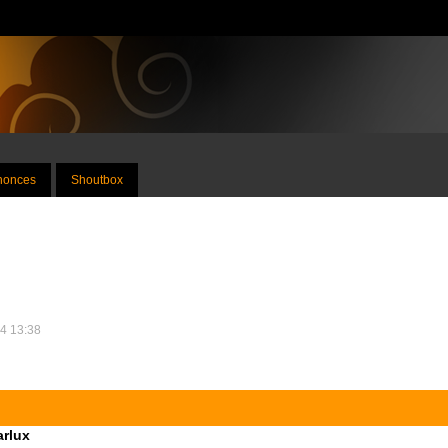
nnonces
Shoutbox
24 13:38
arlux