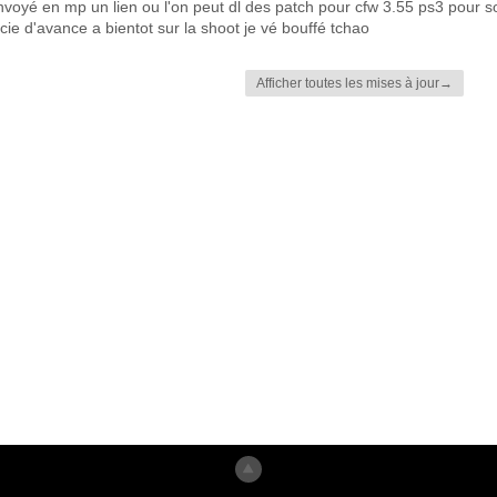
 envoyé en mp un lien ou l'on peut dl des patch pour cfw 3.55 ps3 pour s
cie d'avance a bientot sur la shoot je vé bouffé tchao
Afficher toutes les mises à jour→