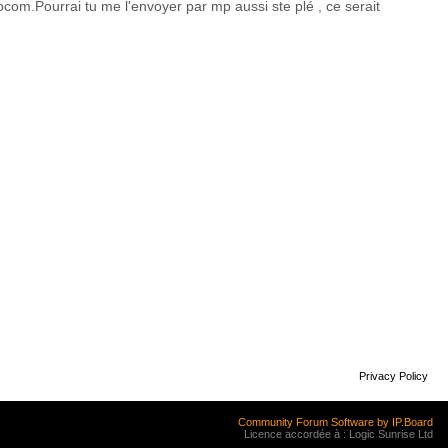
ocom.Pourrai tu me l'envoyer par mp aussi ste plé , ce serait
Privacy Policy
Community Forum Software by IP.Board
Licence accordée à : Logic Sunrise Ltd