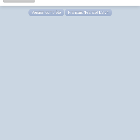
Version complète
Français (France) LS v4