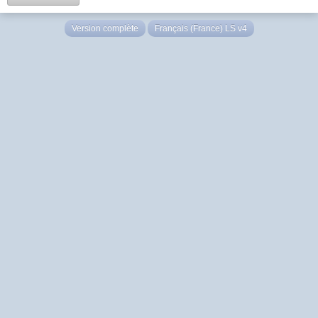
Version complète
Français (France) LS v4