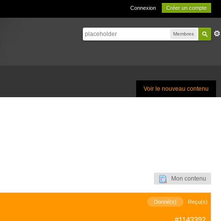
Connexion
Créer un compte
Membres
Voir le nouveau contenu
Mon contenu
Donné(s)
Reçu(s)
#1143392