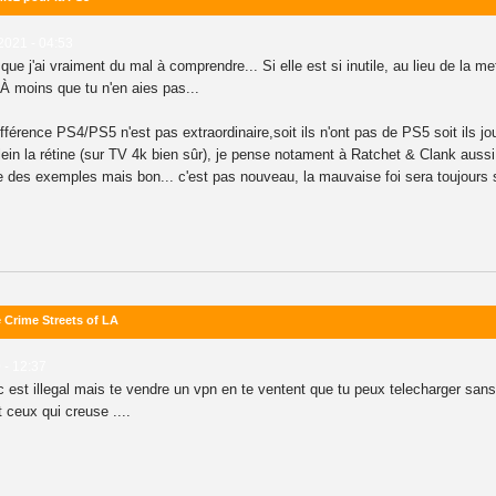
2021 - 04:53
e j'ai vraiment du mal à comprendre... Si elle est si inutile, au lieu de la me
 À moins que tu n'en aies pas...
fférence PS4/PS5 n'est pas extraordinaire,soit ils n'ont pas de PS5 soit ils 
in la rétine (sur TV 4k bien sûr), je pense notament à Ratchet & Clank aussi e
e des exemples mais bon... c'est pas nouveau, la mauvaise foi sera toujours s
 Crime Streets of LA
 - 12:37
 c est illegal mais te vendre un vpn en te ventent que tu peux telecharger sans te
t ceux qui creuse ....