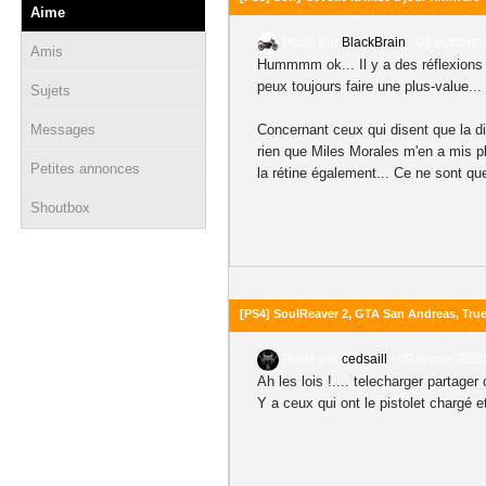
Aime
Posté par
BlackBrain
-
08 octobre 
Amis
Hummmm ok... Il y a des réflexions qu
peux toujours faire une plus-value...
Sujets
Messages
Concernant ceux qui disent que la di
rien que Miles Morales m'en a mis ple
Petites annonces
la rétine également... Ce ne sont qu
Shoutbox
[PS4] SoulReaver 2, GTA San Andreas, True
Posté par
cedsaill
-
09 février 2020
Ah les lois !.... telecharger partager
Y a ceux qui ont le pistolet chargé e