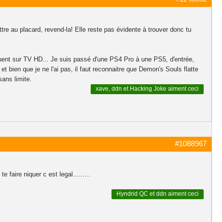
ttre au placard, revend-la! Elle reste pas évidente à trouver donc tu
jouent sur TV HD... Je suis passé d'une PS4 Pro à une PS5, d'entrée,
t bien que je ne l'ai pas, il faut reconnaitre que Demon's Souls flatte
ans limite.
xave
,
ddn
et
Hacking Joke
aiment ceci
#1088967
 faire niquer c est legal.........
Hyndrid QC
et
ddn
aiment ceci