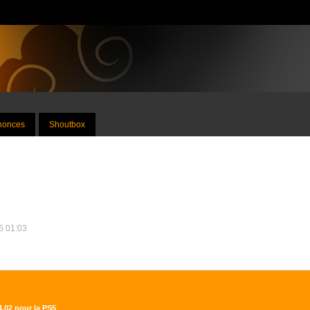
nnonces
Shoutbox
25 01:03
4.02 pour la PS5