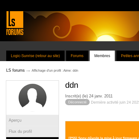
Logic-Sunrise (retour au site)
Forums
Membres
Petites a
→
LS forums
Affichage d'un profil : Aime: ddn
ddn
Inscrit(e) (le) 24 janv. 2011
Déconnecté
Dernière activité juin 24 20
Aperçu
Flux du profil
[PS5] Sony dévoile la mise à jour firmware 