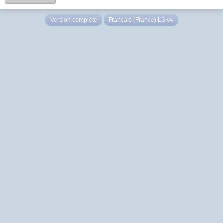
Version complète
Français (France) LS v4