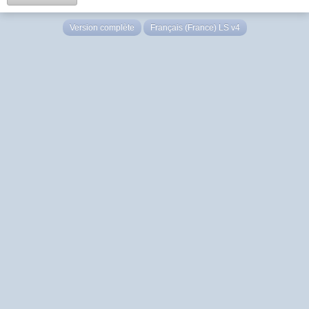
Version complète
Français (France) LS v4