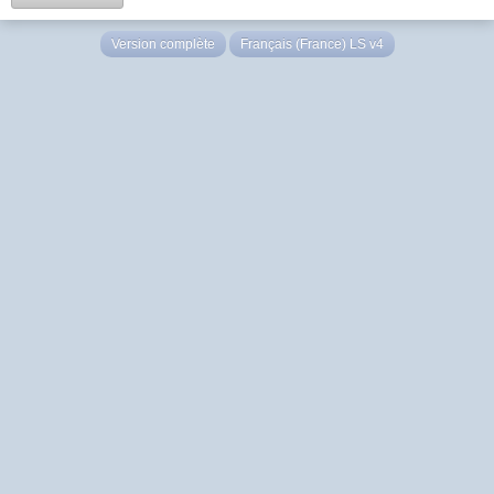
Version complète
Français (France) LS v4