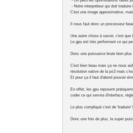
- On perd les optimisations faites pa
- Notre interpréteur qui doit traduir
C'est une image approximative, mais
Il nous faut donc un processeur beau
Une autre chose à savoir, c'est que 
Le gpu est très performant ce qui pe
Donc une puissance brute bien plus 
C'est bien beau mais ça ne nous aide
résolution native de la ps3 mais c'es
Et pour ça il faut d'abord pouvoir ém
En effet, les gpu reposent pratiquem
coder ce qui servira d'interface, rég
Le plus compliqué c'est de 'traduire'
Donc une fois de plus, la super puis