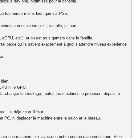
dessus day one, optimisés pour la console.
up tourneront moins bien que sur PS5.
rience console simple : j’installe, je joue.
 eGPU, etc.), et on est tous gamers dans la famille.
ortal parce qu’ils savent exactement à quoi s’attendre niveau expérience
ce.
 bien.
 CPU ni le GPU.
 Et changer le stockage, toutes les machines le proposent depuis la
 : j’ai déjà ce qu’il faut.
PC, ni déplacer la machine entre le salon et le bureau.
e aura une machine fixe, avec une petite courbe d’apprentissage. Rien