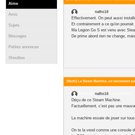
Aime
Posté par
natho18
-
24 juin 2026 -
Amis
Effectivement. On peut aussi install
Et contrairement a ce qu'on pourrai
Sujets
Ma Legion Go S est venu avec Steam O
Messages
De prime abord rien ne change, mais 
Petites annonces
Shoutbox
[Multi] La Steam Machine, un lancement pou
Posté par
natho18
-
24 juin 2026 -
Déçu de ce Steam Machine.
Factuellement, c’est pas une mauvai
La machine essaie de jouer sur tous l
On te la vend comme une console de 