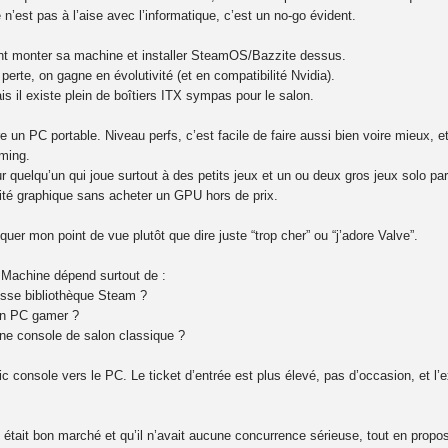
n’est pas à l’aise avec l’informatique, c’est un no-go évident.
nt monter sa machine et installer SteamOS/Bazzite dessus.
perte, on gagne en évolutivité (et en compatibilité Nvidia).
s il existe plein de boîtiers ITX sympas pour le salon.
e un PC portable. Niveau perfs, c’est facile de faire aussi bien voire mieux, e
aming.
 quelqu’un qui joue surtout à des petits jeux et un ou deux gros jeux solo p
lité graphique sans acheter un GPU hors de prix.
iquer mon point de vue plutôt que dire juste “trop cher” ou “j’adore Valve”.
m Machine dépend surtout de :
osse bibliothèque Steam ?
un PC gamer ?
ne console de salon classique ?
ic console vers le PC. Le ticket d’entrée est plus élevé, pas d’occasion, et l
était bon marché et qu’il n’avait aucune concurrence sérieuse, tout en prop