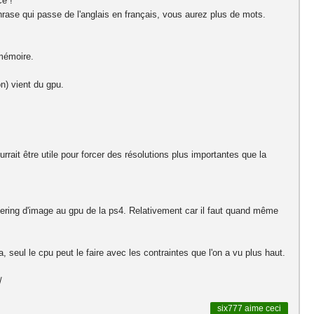
ce !
phrase qui passe de l'anglais en français, vous aurez plus de mots.
 mémoire.
n) vient du gpu.
rait être utile pour forcer des résolutions plus importantes que la
endering d'image au gpu de la ps4. Relativement car il faut quand même
, seul le cpu peut le faire avec les contraintes que l'on a vu plus haut.
:/
six777
aime ceci