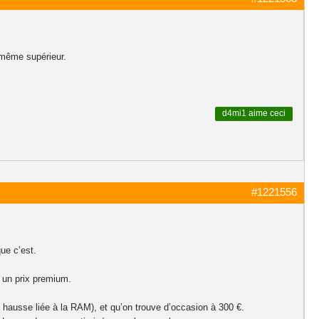
 même supérieur.
d4mi1
aime ceci
#1221556
ue c’est.
a un prix premium.
hausse liée à la RAM), et qu’on trouve d’occasion à 300 €.