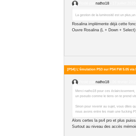
Posté par
natho18
-
17 juillet 2020
La gestion de la luminosité est un plus,un f
Rosalina implémente déjà cette fonct
Ouvre Rosalina (L + Down + Select) pu
[PS4] L'émulation PS3 sur PS4 FW 5.05 vi
Posté par
natho18
-
06 février 201
Merci natho18 pour ces éclaircissement, tu
un pseudo comme le tiens on te prend vit
Sinon pour revenir au sujet, vous dites q
nous avons entre les main une fucking PS
Alors certes la ps4 pro et plus puis
Surtout au niveau des accès mémoi