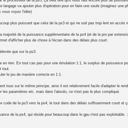
r le processeur de la ps3, ça veut dire qu'il nous faut encore plus de puissan
e le langage va ajouter plus d'opération pour en faire une seule (imaginez une 
 vous voyez l'idée)
coup plus puissant que celui de la ps3 et qui ne soit pas trop lent en accès
la majorité de la puissance supplémentaire de la ps4 (et de la pro par extensio
rmet d'afficher plus de chose à l'écran dans des délais plus court.
élevée que sur la ps3.
 en rien. En tout cas pas pour une émulation 1:1, le surplus de puissance pour
t tout.
uler le jeu de manière correcte en 1:1.
ent tous sur le même principe, ainsi il est relativement facile d'adapter le r
ler les paramètres etc. mais dans l'absolu, ce n'est pas le plus compliqué.
 le code de la ps3 vers la ps4, le tout dans des délais suffisamment court et ça
sance de la ps4, qui réside pour beaucoup dans le gpu n'est pas exploitable. 