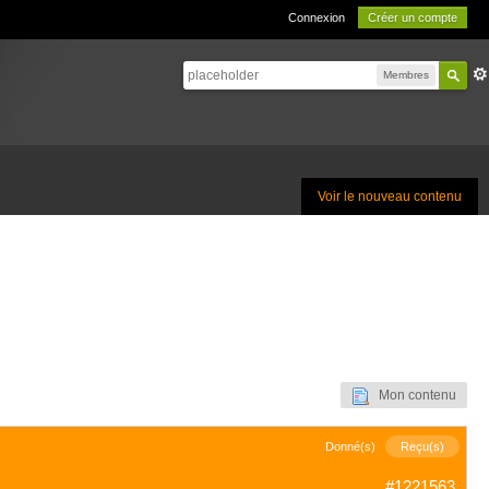
Connexion
Créer un compte
Membres
Voir le nouveau contenu
Mon contenu
Donné(s)
Reçu(s)
#1221563