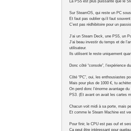
La PS5 est plus puissante que le S
Sur SteamOS, qui reste un PC sous L
Et faut pas oublier qu’il faut souvent
C’est pas rédhibitoire pour un passi
J’ai un Steam Deck, une PS5, un Por
J’ai beau investir du temps et de l’
utilisateur.
Ils utilisent le reste uniquement qu
Donc côté “console”, l’expérience d
Côté “PC”, oui, les enthousiastes pour
Mais pour plus de 1000 €, tu achète
On perd donc l’énorme avantage du P
PS3. (Et avant on avait les cartes 
Chacun voit midi à sa porte, mais pers
Et comme le Steam Machine est vend
Pour finir, le CPU est pas ouf et ser
Ça peut être intéressant pour quelqu