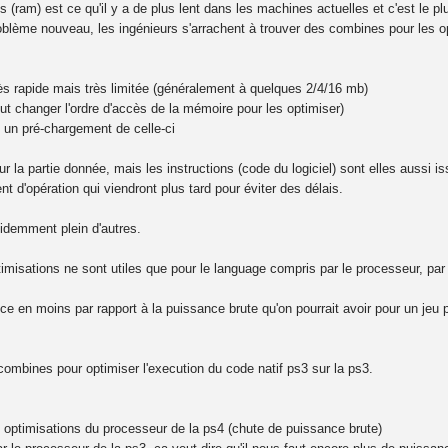
 (ram) est ce qu'il y a de plus lent dans les machines actuelles et c'est le plu
lème nouveau, les ingénieurs s'arrachent à trouver des combines pour les op
ès rapide mais très limitée (généralement à quelques 2/4/16 mb)
t changer l'ordre d'accès de la mémoire pour les optimiser)
 un pré-chargement de celle-ci
 la partie donnée, mais les instructions (code du logiciel) sont elles aussi i
 d'opération qui viendront plus tard pour éviter des délais.
videmment plein d'autres.
imisations ne sont utiles que pour le language compris par le processeur, pa
e en moins par rapport à la puissance brute qu'on pourrait avoir pour un jeu p
 combines pour optimiser l'execution du code natif ps3 sur la ps3.
 optimisations du processeur de la ps4 (chute de puissance brute)