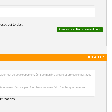
eset qui te plait.
Gmaarcik
et
Pouic
aiment ceci
#1042667
 rédiger tout ce développement, écrit de manière propre et professionnel, avec
ssaires n'est ce pas ? et bien vous avez l'air d'oublier que cette fois,
timizations.