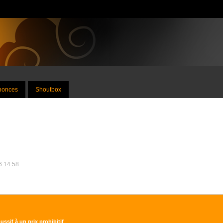
nnonces
Shoutbox
26 14:58
ssif à un prix prohibitif