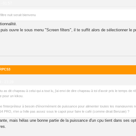
 - 01:57
iltre nuit serait bienvenu
ionnalité.
is ouvre le sous menu "Screen filters", il te suffit alors de sélectionner le pr
a RPCS3
9 - 23:28
 as dit chapeau à celui qui a tout lu, j'ai envi de dire chapeau à toi d'avoir pris le temps de
e pour un kikou.
ue l'interpréteur à besoin d'énormément de puissance pour alimenter toutes les manœuvres néce
4 PRO, n'en a t'elle pas assez sous le capot pour faire le café (comme dirait Benzaie) ?
sante, mais hélas une bonne partie de la puissance d'un cpu tient dans ses op
res.