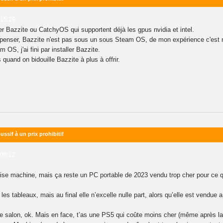
 15:29
er Bazzite ou CatchyOS qui supportent déjà les gpus nvidia et intel.
t penser, Bazzite n'est pas sous un sous Steam OS, de mon expérience c'est
S, j'ai fini par installer Bazzite.
quand on bidouille Bazzite à plus à offrir.
ssif à un prix prohibitif
 08:12
se machine, mais ça reste un PC portable de 2023 vendu trop cher pour ce q
es tableaux, mais au final elle n’excelle nulle part, alors qu’elle est vendue 
salon, ok. Mais en face, t’as une PS5 qui coûte moins cher (même après la 