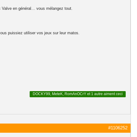
ec Valve en général… vous mélangez tout.
vous puissiez utiliser vos jeux sur leur matos.
DOCKY99
,
MeteK
,
RomAnOCrY
et
1 autre
aiment ceci
#1106252