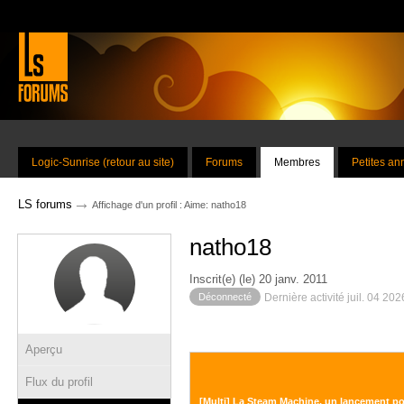
Logic-Sunrise (retour au site)
Forums
Membres
Petites a
→
LS forums
Affichage d'un profil : Aime: natho18
natho18
Inscrit(e) (le) 20 janv. 2011
Déconnecté
Dernière activité juil. 04 20
Aperçu
Flux du profil
[Multi] La Steam Machine, un lancement pou