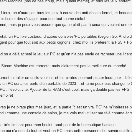
team Machine (pas de beaucoup, mais quand même), et tous les jeux sortent 
inux, on n’aura pas tous les jeux à cause des anti-cheats kernel, et beauco
 bidouiller des réglages pour que tout tourne nickel.
onné, mais je peux vous assurer que ça ne plaît pas à ceux qui veulent une expé
tal, un PC fixe costaud, d’autres consoles/PC portables (Legion Go, Android,
argent pour que tout soit aux petits oignons, chez moi ils préfèrent la PS5 + P
and on a déjà acheté le jeu sur PC et qu’on n’a pas envie de racheter une licen
u Steam Machine est correcte, mais clairement pas la meilleure du marché.
ront installer ce qu’ils veulent, et les pirates pourront pirater leurs jeux. Très
s un PC qui a les perfs d’un portable de 2023… et tu ne peux pas changer le
C : l’évolutivité. Ajouter de la RAM c’est cool, mais ça double pas les FPS.
mémoire)
o je ne pirate plus mes jeux, et la partie “c’est un vrai PC” ne m’intéresse pas
u comme une console de salon, je me vois mal utiliser ma télé comme écran 
ait très limitant pour mon boulot, sauf pour de la bureautique basique.
’un qui n’a rien du tout et veut un PC, mais cette personne doit savoir qu’ell