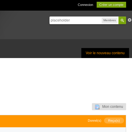
Connexion
Créer un compte
Membres
Voir le nouveau contenu
Mon contenu
Donné(s)
Reçu(s)