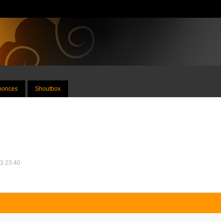
nnonces
Shoutbox
13 23:40