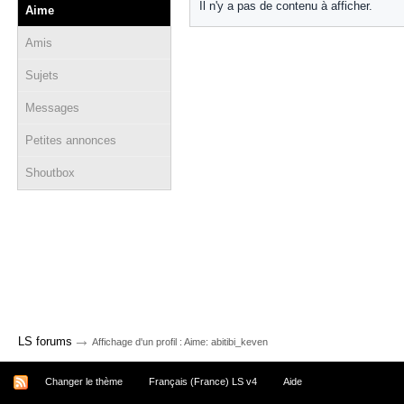
Il n'y a pas de contenu à afficher.
Aime
Amis
Sujets
Messages
Petites annonces
Shoutbox
→
LS forums
Affichage d'un profil : Aime: abitibi_keven
Changer le thème
Français (France) LS v4
Aide