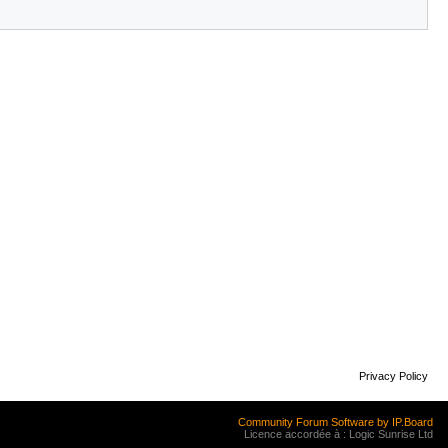
Privacy Policy
Community Forum Software by IP.Board
Licence accordée à : Logic Sunrise Ltd