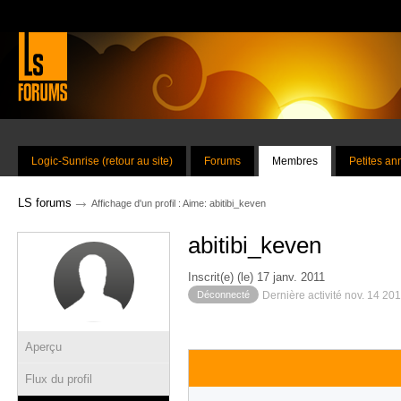
Logic-Sunrise (retour au site)
Forums
Membres
Petites a
→
LS forums
Affichage d'un profil : Aime: abitibi_keven
abitibi_keven
Inscrit(e) (le) 17 janv. 2011
Déconnecté
Dernière activité nov. 14 20
Aperçu
Flux du profil