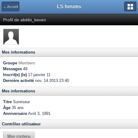
LS forums
← Accueil
Profil de abitibi_keven
Mes informations
Groupe
Members
Messages
49
Inscrit(e) (le)
17-janvier 11
Dernière activité
nov. 14 2013 23:40
Mes informations
Titre
Sunriseur
Âge
35 ans
Anniversaire
Avril 3, 1991
Contrôles utilisateur
Mon contenu