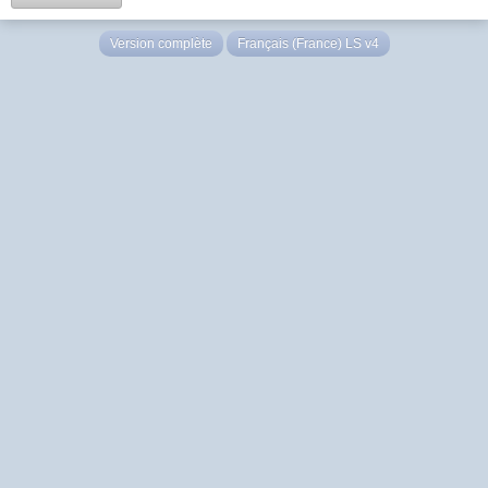
Version complète
Français (France) LS v4