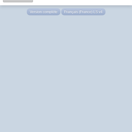
Version complète
Français (France) LS v4