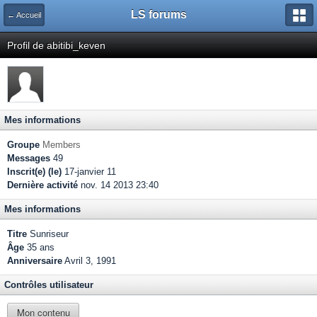
LS forums
← Accueil
Profil de abitibi_keven
Mes informations
Groupe
Members
Messages
49
Inscrit(e) (le)
17-janvier 11
Dernière activité
nov. 14 2013 23:40
Mes informations
Titre
Sunriseur
Âge
35 ans
Anniversaire
Avril 3, 1991
Contrôles utilisateur
Mon contenu