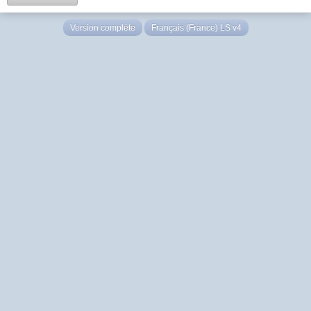
Version complète
Français (France) LS v4