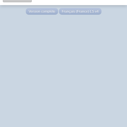
Version complète
Français (France) LS v4