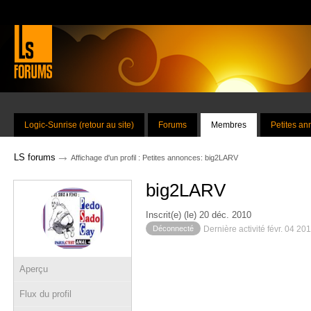
Logic-Sunrise (retour au site)
Forums
Membres
Petites a
→
LS forums
Affichage d'un profil : Petites annonces: big2LARV
big2LARV
Inscrit(e) (le) 20 déc. 2010
Déconnecté
Dernière activité févr. 04 20
Aperçu
Flux du profil