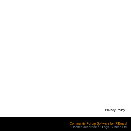
Privacy Policy
Community Forum Software by IP.Board
Licence accordée à : Logic Sunrise Ltd