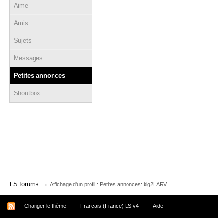
Aime
Amis
Sujets
Messages
Petites annonces
Shoutbox
→
LS forums
Affichage d'un profil : Petites annonces: big2LARV
Changer le thème
Français (France) LS v4
Aide