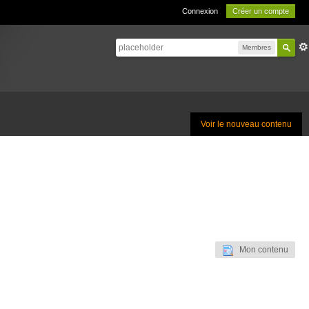
Connexion
Créer un compte
Membres
Voir le nouveau contenu
Mon contenu