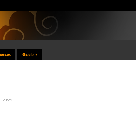
nnonces
Shoutbox
11 20:29