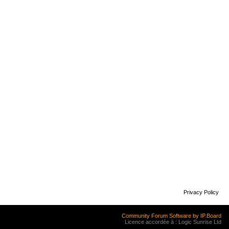
Privacy Policy
Community Forum Software by IP.Board
Licence accordée à : Logic Sunrise Ltd