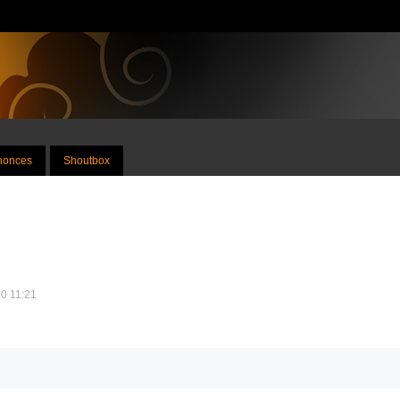
nnonces
Shoutbox
10 11:21