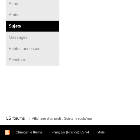
Aime
Amis
Sujets
Messages
Petites annonces
Shoutbox
→
LS forums
Affichage d'un profil : Sujets: fredolafleur
Changer le thème
Français (France) LS v4
Aide