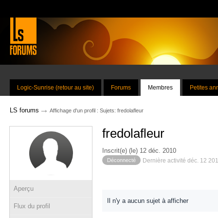
Logic-Sunrise (retour au site)
Forums
Membres
Petites a
→
LS forums
Affichage d'un profil : Sujets: fredolafleur
fredolafleur
Inscrit(e) (le) 12 déc. 2010
Déconnecté
Dernière activité déc. 12 20
Aperçu
Il n'y a aucun sujet à afficher
Flux du profil