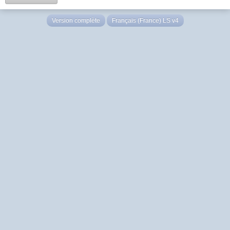
Version complète
Français (France) LS v4