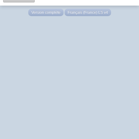
Version complète
Français (France) LS v4