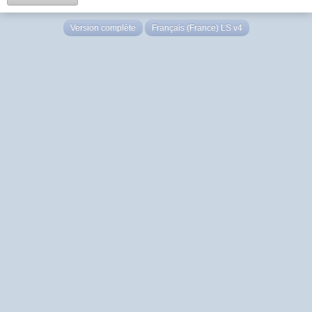
Version complète
Français (France) LS v4