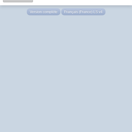
Version complète
Français (France) LS v4