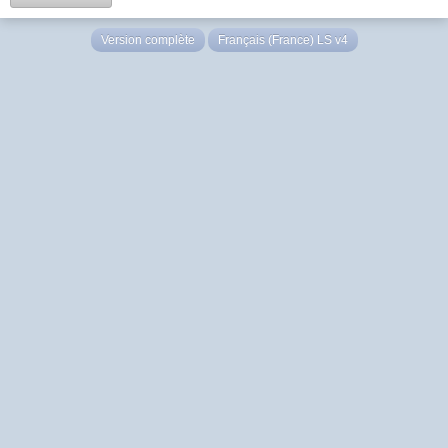
Version complète
Français (France) LS v4