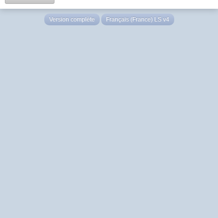
Version complète
Français (France) LS v4