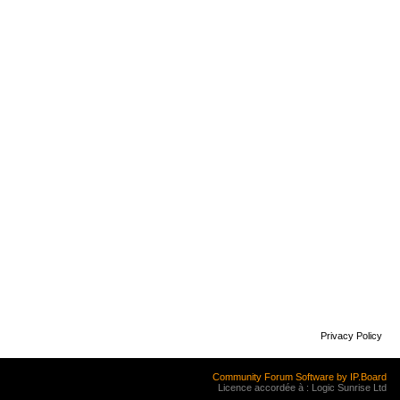
Privacy Policy
Community Forum Software by IP.Board
Licence accordée à : Logic Sunrise Ltd