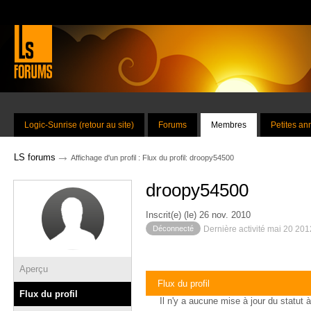
Logic-Sunrise (retour au site)
Forums
Membres
Petites a
→
LS forums
Affichage d'un profil : Flux du profil: droopy54500
droopy54500
Inscrit(e) (le) 26 nov. 2010
Déconnecté
Dernière activité mai 20 201
Aperçu
Flux du profil
Flux du profil
Il n'y a aucune mise à jour du statut à