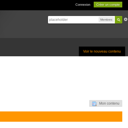
Connexion
Créer un compte
Membres
Voir le nouveau contenu
Mon contenu