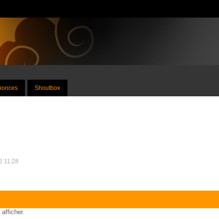
nnonces
Shoutbox
2 11:28
 afficher.