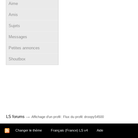
Aime
Amis
Sujets
Messages
Petites annonces
Shoutbox
→
LS forums
Affichage d'un profil : Flux du profil: droopy54500
Changer le thème
Français (France) LS v4
Aide