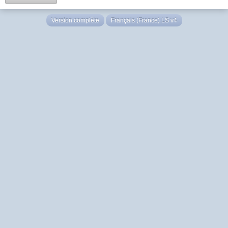
Version complète
Français (France) LS v4