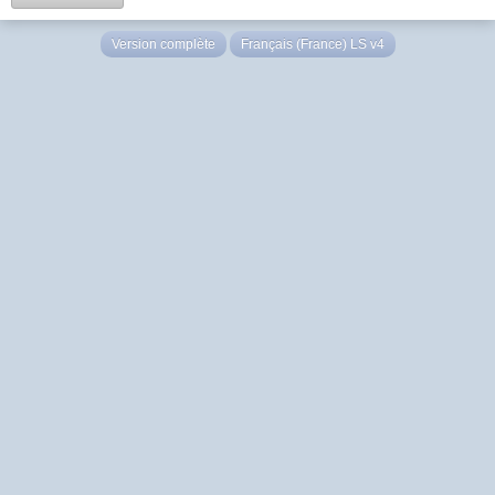
Version complète
Français (France) LS v4