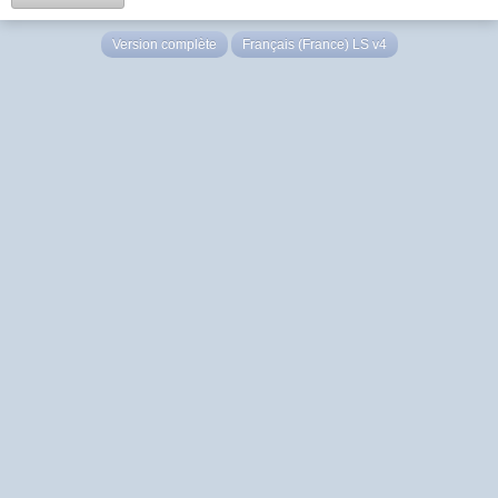
Version complète
Français (France) LS v4