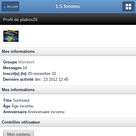
LS forums
← Accueil
Profil de plabox26
Mes informations
Groupe
Members
Messages
14
Inscrit(e) (le)
20-novembre 10
Dernière activité
déc. 23 2012 12:45
Mes informations
Titre
Sunriseur
Âge
Âge inconnu
Anniversaire
Anniversaire inconnu
Contrôles utilisateur
Mon contenu