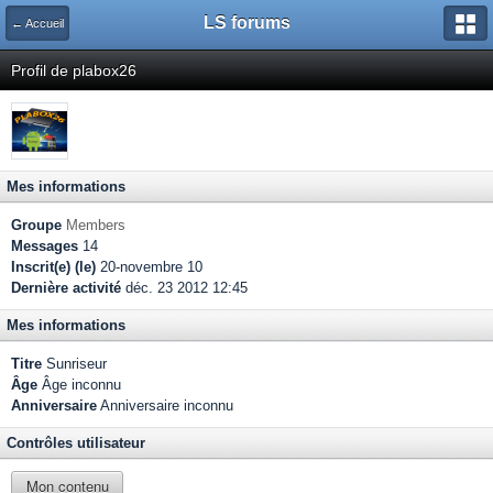
LS forums
← Accueil
Profil de plabox26
Mes informations
Groupe
Members
Messages
14
Inscrit(e) (le)
20-novembre 10
Dernière activité
déc. 23 2012 12:45
Mes informations
Titre
Sunriseur
Âge
Âge inconnu
Anniversaire
Anniversaire inconnu
Contrôles utilisateur
Mon contenu