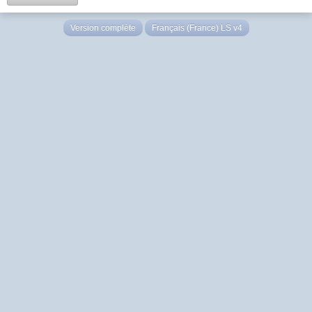
Version complète
Français (France) LS v4