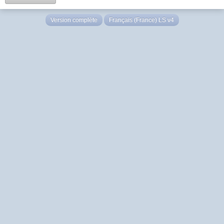
Version complète
Français (France) LS v4